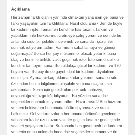
Açıklama
Her zaman farklı olanın yanında olmaktan yana isen gel bana ve
farkı yaşayalım tüm farklılıklarla. Nasıl oldu ama? Ben de böyle
bir kadınım işte. Tamamen kendime has tarzım, farkım ve
yaptıklarım ile herkesi mutlu etmeye çalışıyorum ve seni de bu
anlamda ciddi bir şekilde incelemek ve sana dair çözümler
sunmak istiyorum tatlım. Var mısın sabahlamaya ve güneşi
doğurmaya? Bence her şey mükemmel olacak yeter ki bana
ulaş ve benimle birlikte vakit geçirmek iste. İstersen öncelikle
kendimi tanıtayım sana. Ben oldukça güzel bir kadınım ve 170
boyum var. Bu boy ile de gayet ideal bir kadınım diyebilirim
senin için. Ayrıca, birkaç tıklama kadar yakınım sana bu site
üzerinden benim bilgilerime ulaşabilir ve bana ulaşabilirsin
arkasından. Senin için gerekli olan pek çok fanteziyi,
doygunluğu ve azgınlığı biliyorum. Bu yüzden sana dair
seçenekler sunmak istiyorum tatlım. Hazır mısın? Ben hazırım
ve seni bekliyorum bu konuda bütün doyumsuz ve sıcak
hallerimle. Gel ve kırmızıların her tonuna bürünsün gecelerimiz,
sabahlara kadar uzun uzun vakitler geçsin kısa bir gece içinde
saatleri yaşayalım hatta. Bu konuda ben gayet açık bir kadınım
ve senin de bu anlamda bana dair seçenekler sunmanı ve ön